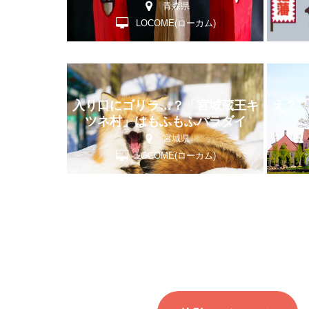
青森県
LOCOME(ローカム)
入り口にゴリラ…？「宮城蔵王キ
え？
ツネ村」はもふもふパラダイ
ス！！
宮城県
LOCOME(ローカム)