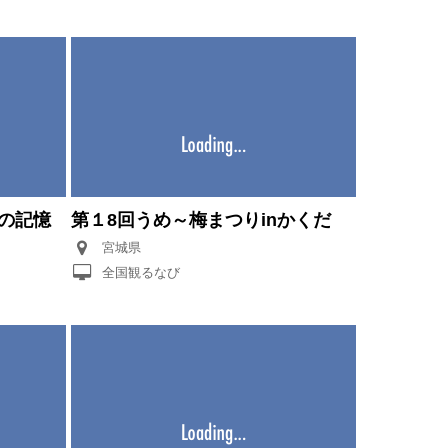
の記憶
第１8回うめ～梅まつりinかくだ
宮城県
全国観るなび