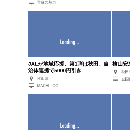
青森の魅力
JALが地域応援、第1弾は秋田。自
檜山安
治体連携で5000円引き
秋田
秋田県
全国
MACHI LOG