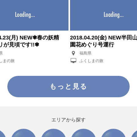
.04.23(月) NEW✾春の妖精
2018.04.20(金) NEW半
リが見頃です!!✾
園花めぐり号運行
県
福島県
しまの旅
ふくしまの旅
もっと見る
エリアから探す