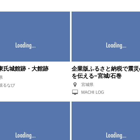
東氏城館跡・大館跡
企業版ふるさと納税で震災
を伝える−宮城/石巻
県
宮城県
観るなび
MACHI LOG