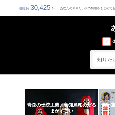
30,425
掲載数
件
あなたの知りたい街の情報をまとめてお届
青森の伝統工芸、善知鳥彫のだる
南部
まがすごい