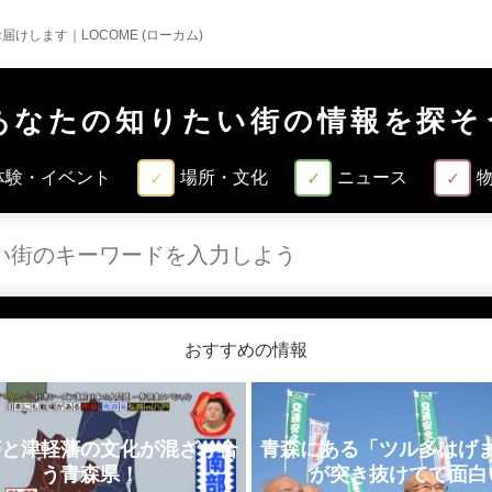
けします｜LOCOME (ローカム)
あなたの知りたい街の情報を探そ
体験・イベント
場所・文化
ニュース
おすすめの情報
藩と津軽藩の文化が混ざり合
青森にある「ツル多はげ
う青森県！
が突き抜けてて面白