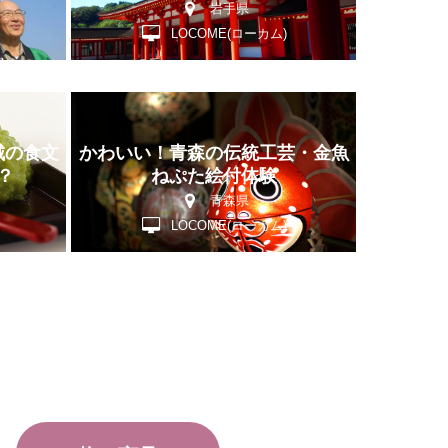
着付体験
岩手県
LOCOME(ローカム)
城の食文
かわいい！青森の伝統工芸・金魚
？
ねぷた絵付体験
青森県
LOCOME(ローカム)