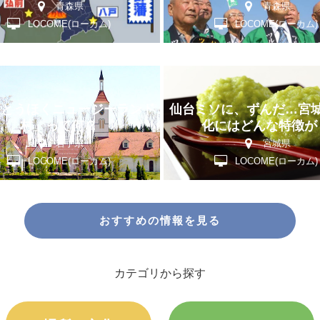
青森県
青森県
LOCOME(ローカム)
LOCOME(ローカム)
「とうほくニュージーランド
仙台ミソに、ずんだ…宮
村」って何？
化にはどんな特徴が
岩手県
宮城県
LOCOME(ローカム)
LOCOME(ローカム)
おすすめの情報を見る
カテゴリから探す