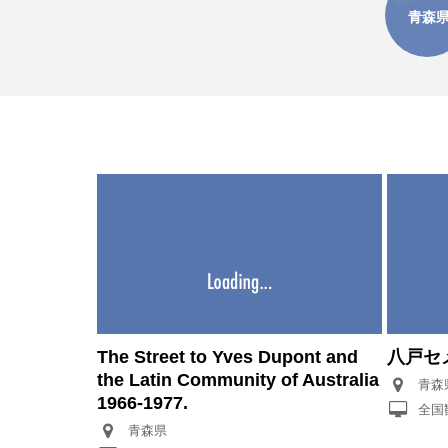
青森
The Street to Yves Dupont and
八戸セ
the Latin Community of Australia
青森
1966-1977.
全国
青森県