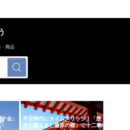
う
物・商品
ます会」
平安時代にタイムスリップ！「歴
い
史公園えさし藤原の郷」で十二単