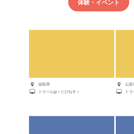
体験・イベント
福島県
山形
トラベルjp＜たびねす＞
トラ