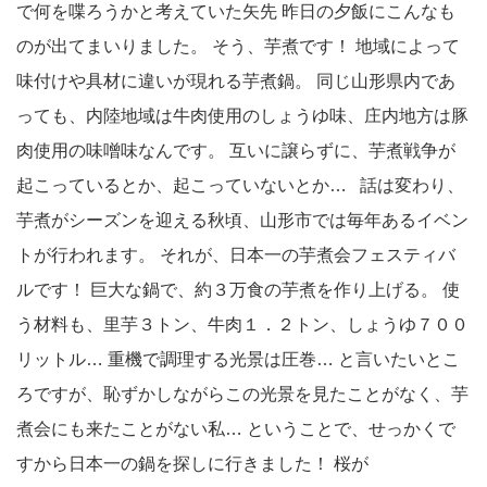
で何を喋ろうかと考えていた矢先 昨日の夕飯にこんなも
のが出てまいりました。 そう、芋煮です！ 地域によって
味付けや具材に違いが現れる芋煮鍋。 同じ山形県内であ
っても、内陸地域は牛肉使用のしょうゆ味、庄内地方は豚
肉使用の味噌味なんです。 互いに譲らずに、芋煮戦争が
起こっているとか、起こっていないとか… 話は変わり、
芋煮がシーズンを迎える秋頃、山形市では毎年あるイベン
トが行われます。 それが、日本一の芋煮会フェスティバ
ルです！ 巨大な鍋で、約３万食の芋煮を作り上げる。 使
う材料も、里芋３トン、牛肉１．２トン、しょうゆ７００
リットル… 重機で調理する光景は圧巻… と言いたいとこ
ろですが、恥ずかしながらこの光景を見たことがなく、芋
煮会にも来たことがない私… ということで、せっかくで
すから日本一の鍋を探しに行きました！ 桜が