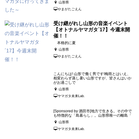
山形県
やまがたごえん
受け継がれし山形の音楽イベント
【オトナルヤマガタ´17】今週末開
催！！
本格的に夏
山形県
やまがたごえん
こんにちは! 山形で働く男です!梅雨とはいえ、
相変わらず蒸し暑い山形ですが、皆さんはいか
がお過ごしで
山形県
ヤマガタ未来Lab.
[Sponsored by 酒田市]地方で生きる。その中で
も特徴的な「島暮らし」。山形県唯一の離島「
山形県
ヤマガタ未来Lab.