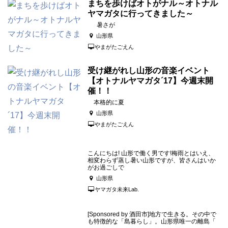
まちを歩けばオトがナル～オトナル
ヤマガタに行ってきました～
暑さが
山形県
やまがたごえん
受け継がれし山形の音楽イベント
【オトナルヤマガタ´17】今週末開
催！！
本格的に夏
山形県
やまがたごえん
こんにちは! 山形で働く男です!梅雨とはいえ、
相変わらず蒸し暑い山形ですが、皆さんはいか
がお過ごしで
山形県
ヤマガタ未来Lab.
[Sponsored by 酒田市]地方で生きる。その中で
も特徴的な「島暮らし」。山形県唯一の離島「