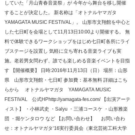
していた「月山青春音楽祭」が 今年から舞台を移し開催
することが決定した。 新名称は「オトナルヤマガタ
YAMAGATA MUSIC FESTIVAL」。 山形市文翔館を中心と
した七日町を会場として11月13日10:00より開催する。 無
料で体験できるワークショップをはじめ七日町各所にライ
ブステージを設置し 気軽に立ち寄れる音楽ライブも実
施。老若男女問わず、誰でも楽しめる音楽イベントを目指
す 【開催概要】 日時:2016年11月13日（日） 場所：山形
県 山形市文翔館・七日町 参加費：基本無料 詳細はこち
らから オトナルヤマガタ YAMAGATA MUSIC
FESTIVAL 公式HPhttp://yamagata-fes.com/ 【出演アーテ
ィスト】 ・小林武史 ・Salyu ・三浦コースケ ・山形雅楽
団 ・堀ケンタロウ など 【お問い合わせ】 お問い合わ
せ：オトナルヤマガタ‘16実行委員会（東北芸術工科大学