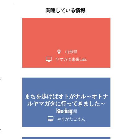
関連している情報
山形県
ヤマガタ未来Lab.
お
まちを歩けばオトがナル～オトナ
よ
ルヤマガタに行ってきました～
山形県
やまがたごえん
を