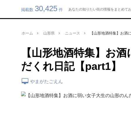
30,425
掲載数
件
あなたの知りたい街の情報をまとめてお届け
ホーム
山形県
ニュース
【山形地酒特集】お酒に
【山形地酒特集】お酒
だくれ日記【part1】
やまがたごえん