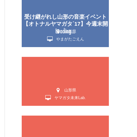
！
定
受け継がれし山形の音楽イベント
【オトナルヤマガタ´17】今週末開
催！！
山形県
やまがたごえん
山形県
ヤマガタ未来Lab.