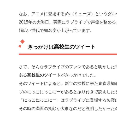
なお、アニメに登場するμ's（ミューズ）というグ
2015年の大晦日、実際にラブライブで声優を務める
幅広い世代で知名度が上がっています。
きっかけは高校生のツイート
さて、そんなラブライブのファンであると明かした
ある
高校生のツイート
がきっかけでした。
そのツイートによると、新年の挨拶に来た青森県知
ブのにっこにっこにーがあると振り付きで説明した
「
にっこにっこにー
」はラブライブに登場する矢澤
その時の満面の笑顔が大事なのだと説明したかった