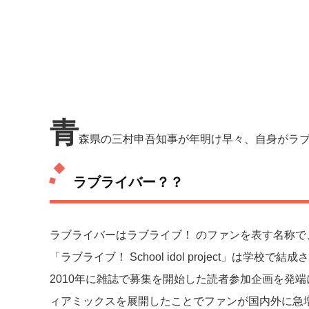
青
森県の三村申吾知事が年明け早々、自身がラ
ラブライバー？？
ラブライバーはラブライブ！ のファンを表す名称
「ラブライブ！ School idol project」
2010年に雑誌で募集を開始した読者参加企画を発
ィアミックスを展開したことでファンが国内外に急