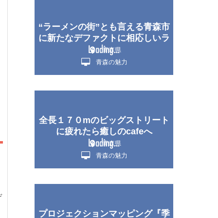
“ラーメンの街”とも言える青森市
に新たなデファクトに相応しいラ
ーメン！ 一度食べたらファンに
青森県
なる「らーめん家」
青森の魅力
全長１７０mのビッグストリート
に疲れたら癒しのcafeへ
青森県
青森の魅力
デ
プロジェクションマッピング『季