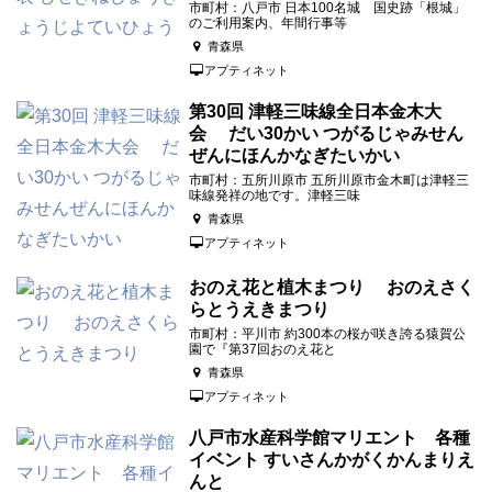
市町村：八戸市 日本100名城 国史跡「根城」
のご利用案内、年間行事等
青森県
アプティネット
第30回 津軽三味線全日本金木大
会 だい30かい つがるじゃみせん
ぜんにほんかなぎたいかい
市町村：五所川原市 五所川原市金木町は津軽三
味線発祥の地です。津軽三味
青森県
アプティネット
おのえ花と植木まつり おのえさく
らとうえきまつり
市町村：平川市 約300本の桜が咲き誇る猿賀公
園で『第37回おのえ花と
青森県
アプティネット
八戸市水産科学館マリエント 各種
イベント すいさんかがくかんまりえ
んと