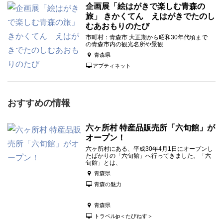
企画展「絵はがきで楽しむ青森の
旅」 きかくてん えはがきでたのし
むあおもりのたび
市町村：青森市 大正期から昭和30年代頃まで
の青森市内の観光名所や景観
青森県
アプティネット
おすすめの情報
六ヶ所村 特産品販売所「六旬館」が
オープン！
六ヶ所村にある、平成30年4月1日にオープンし
たばかりの「六旬館」へ行ってきました。「六
旬館」とは、
青森県
青森の魅力
青森県
トラベルjp＜たびねす＞