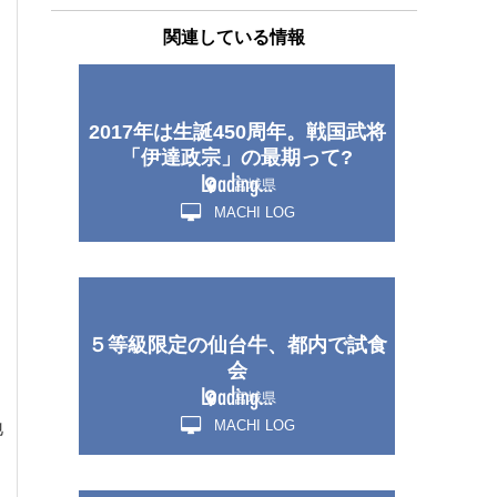
関連している情報
2017年は生誕450周年。戦国武将
「伊達政宗」の最期って?
宮城県
MACHI LOG
５等級限定の仙台牛、都内で試食
会
宮城県
MACHI LOG
地