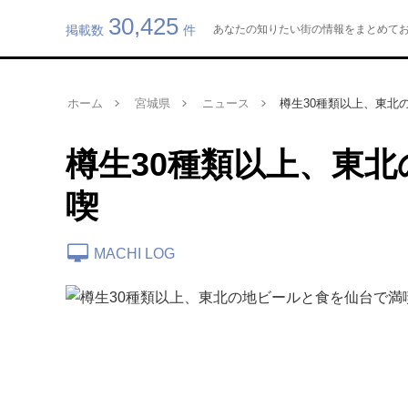
30,425
掲載数
件
あなたの知りたい街の情報をまとめてお届け
ホーム
宮城県
ニュース
樽生30種類以上、東北
樽生30種類以上、東
喫
MACHI LOG