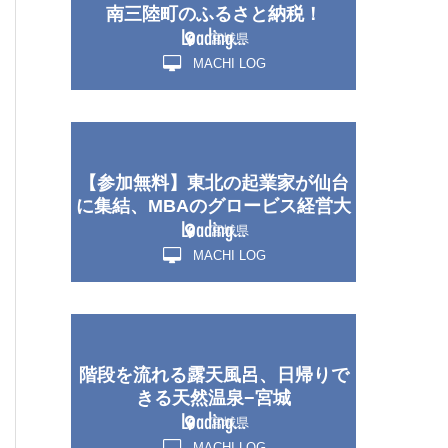
南三陸町のふるさと納税！
宮城県
MACHI LOG
【参加無料】東北の起業家が仙台
に集結、MBAのグロービス経営大
学院・堀義人氏の講演開催
宮城県
MACHI LOG
階段を流れる露天風呂、日帰りで
きる天然温泉−宮城
宮城県
MACHI LOG