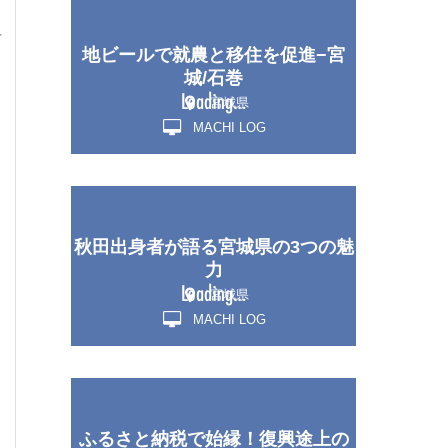
料
地ビールで就農と移住を促進−宮
城/石巻
宮城県
MACHI LOG
秋田出身者が語る宮城県の3つの魅
力
宮城県
MACHI LOG
ふるさと納税で始縁！復興途上の