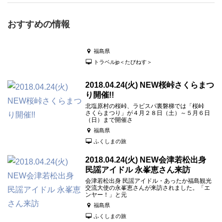
おすすめの情報
福島県
トラベルjp＜たびねす＞
2018.04.24(火) NEW桜峠さくらまつ
り開催!!
北塩原村の桜峠、ラビスパ裏磐梯では「桜峠
さくらまつり」が４月２８日（土）～５月６日
（日）まで開催さ
福島県
ふくしまの旅
2018.04.24(火) NEW会津若松出身
民謡アイドル 永峯恵さん来訪
会津若松出身 民謡アイドル・あったか福島観光
交流大使の永峯恵さんが来訪されました。「エ
ンヤー！」と元
福島県
ふくしまの旅