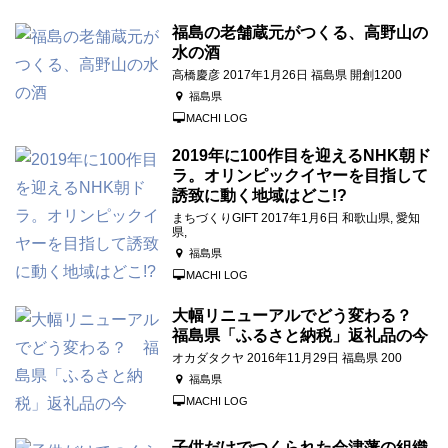
福島の老舗蔵元がつくる、高野山の
水の酒
高橋慶彦 2017年1月26日 福島県 開創1200
福島県
MACHI LOG
2019年に100作目を迎えるNHK朝ド
ラ。オリンピックイヤーを目指して
誘致に動く地域はどこ!?
まちづくりGIFT 2017年1月6日 和歌山県, 愛知
県,
福島県
MACHI LOG
大幅リニューアルでどう変わる？
福島県「ふるさと納税」返礼品の今
オカダタクヤ 2016年11月29日 福島県 200
福島県
MACHI LOG
子供だけでつくられた会津藩の組織