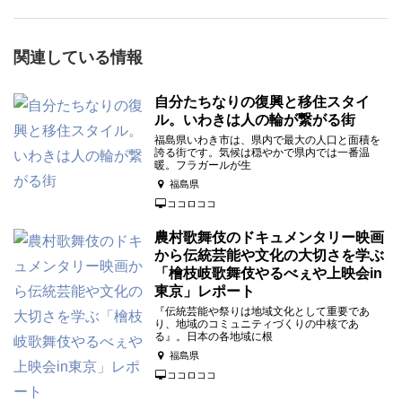
関連している情報
自分たちなりの復興と移住スタイ
ル。いわきは人の輪が繋がる街
福島県いわき市は、県内で最大の人口と面積を
誇る街です。気候は穏やかで県内では一番温
暖。フラガールが生
福島県
ココロココ
農村歌舞伎のドキュメンタリー映画
から伝統芸能や文化の大切さを学ぶ
「檜枝岐歌舞伎やるべぇや上映会in
東京」レポート
『伝統芸能や祭りは地域文化として重要であ
り、地域のコミュニティづくりの中核であ
る』。日本の各地域に根
福島県
ココロココ