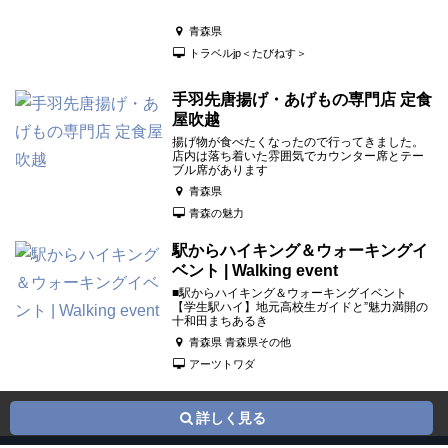
青森県
トラベルjp＜たびねす＞
手羽先唐揚げ・あげもの専門店 定食
屋吹越
揚げ物が食べたくなったので行ってきました。
店内は落ち着いた雰囲気でカウンター席とテー
ブル席があります
青森県
青森の魅力
駅からハイキング＆ウォーキングイ
ベント | Walking event
■駅からハイキング＆ウォーキングイベント
【学生駅ハイ】地元高校生ガイドと”魅力満開の
十和田まちあるき
青森県 青森県その他
アーツトワダ
詳しく見る