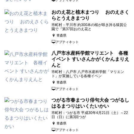
アプティネット
おのえ花と植木まつり おのえさく
らとうえきまつり
市町村：平川市 約300本の桜が咲き誇る猿賀公
園で『第37回おのえ花と
青森県
アプティネット
八戸市水産科学館マリエント 各種
イベント すいさんかがくかんまりえ
んと
市町村：八戸市 八戸市水産科学館「マリエン
ト」が実施している各種イベン
青森県
アプティネット
つがる市春まつり俳句大会 つがるし
はるまつりはいくたいかい
市町村：つがる市 平成30年4月21日（土）～22
日（日）に第3回つが
青森県
アプティネット