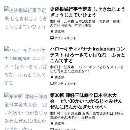
史跡根城行事予定表 しせきねじょう
ぎょうじよていひょう
市町村：八戸市 日本100名城 国史跡「根城」
のご利用案内、年間行事等
青森県
アプティネット
ハローキティバナナ Instagram コン
テスト はろーきてぃばなな ふぉと
こんてすと
市町村：弘前市 ハローキティと桜をメインと
した写真または動画をIns
青森県
アプティネット
第30回 津軽三味線全日本金木大
会 だい30かい つがるじゃみせん
ぜんにほんかなぎたいかい
市町村：五所川原市 五所川原市金木町は津軽三
味線発祥の地です。津軽三味
青森県