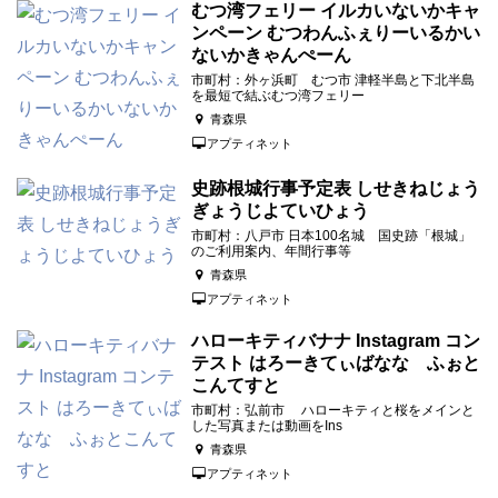
むつ湾フェリー イルカいないかキャ
ンペーン むつわんふぇりーいるかい
ないかきゃんぺーん
市町村：外ヶ浜町 むつ市 津軽半島と下北半島
を最短で結ぶむつ湾フェリー
青森県
アプティネット
史跡根城行事予定表 しせきねじょう
ぎょうじよていひょう
市町村：八戸市 日本100名城 国史跡「根城」
のご利用案内、年間行事等
青森県
アプティネット
ハローキティバナナ Instagram コン
テスト はろーきてぃばなな ふぉと
こんてすと
市町村：弘前市 ハローキティと桜をメインと
した写真または動画をIns
青森県
アプティネット