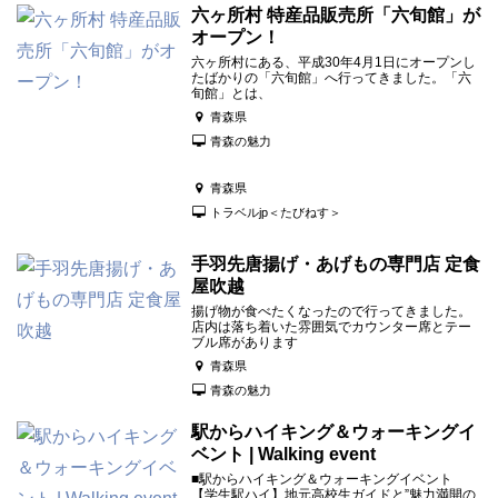
六ヶ所村 特産品販売所「六旬館」が
オープン！
六ヶ所村にある、平成30年4月1日にオープンし
たばかりの「六旬館」へ行ってきました。「六
旬館」とは、
青森県
青森の魅力
青森県
トラベルjp＜たびねす＞
手羽先唐揚げ・あげもの専門店 定食
屋吹越
揚げ物が食べたくなったので行ってきました。
店内は落ち着いた雰囲気でカウンター席とテー
ブル席があります
青森県
青森の魅力
駅からハイキング＆ウォーキングイ
ベント | Walking event
■駅からハイキング＆ウォーキングイベント
【学生駅ハイ】地元高校生ガイドと”魅力満開の