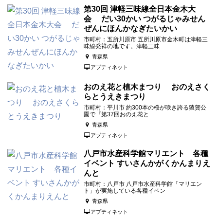
第30回 津軽三味線全日本金木大
会 だい30かい つがるじゃみせん
ぜんにほんかなぎたいかい
市町村：五所川原市 五所川原市金木町は津軽三
味線発祥の地です。津軽三味
青森県
アプティネット
おのえ花と植木まつり おのえさく
らとうえきまつり
市町村：平川市 約300本の桜が咲き誇る猿賀公
園で『第37回おのえ花と
青森県
アプティネット
八戸市水産科学館マリエント 各種
イベント すいさんかがくかんまりえ
んと
市町村：八戸市 八戸市水産科学館「マリエン
ト」が実施している各種イベン
青森県
アプティネット