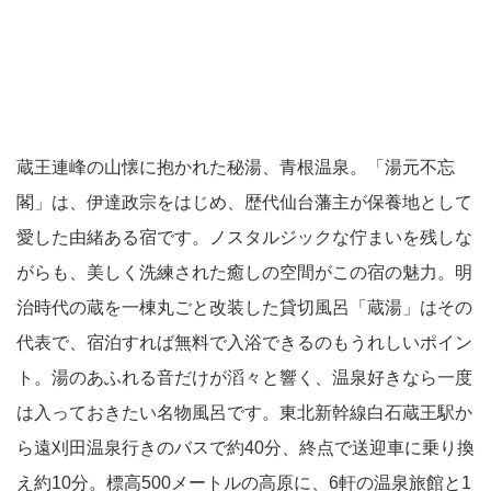
蔵王連峰の山懐に抱かれた秘湯、青根温泉。「湯元不忘
閣」は、伊達政宗をはじめ、歴代仙台藩主が保養地として
愛した由緒ある宿です。ノスタルジックな佇まいを残しな
がらも、美しく洗練された癒しの空間がこの宿の魅力。明
治時代の蔵を一棟丸ごと改装した貸切風呂「蔵湯」はその
代表で、宿泊すれば無料で入浴できるのもうれしいポイン
ト。湯のあふれる音だけが滔々と響く、温泉好きなら一度
は入っておきたい名物風呂です。東北新幹線白石蔵王駅か
ら遠刈田温泉行きのバスで約40分、終点で送迎車に乗り換
え約10分。標高500メートルの高原に、6軒の温泉旅館と1