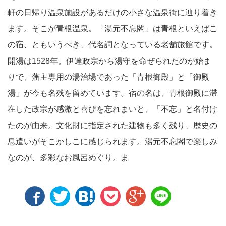
軒の日帰り温泉施設があるだけの小さな温泉街に辿り着き
ます。そこが青根温泉。「湯元不忘閣」は青根といえばこ
の宿、ともいうべき、代名詞となっている老舗旅館です。
開湯は1528年。伊達政宗から湯守を命ぜられたのが始ま
りで、藩主専用の湯治場であった「青根御殿」と「御殿
湯」が今も名残を留めています。宿の名は、青根御殿に滞
在した政宗が感激と喜びを忘れまいと、「不忘」と名付け
たのが由来。文化財に指定された建物も多く残り、歴史の
息遣いがそこかしこに感じられます。湯元不忘閣で楽しみ
なのが、多彩なお風呂めぐり。ま