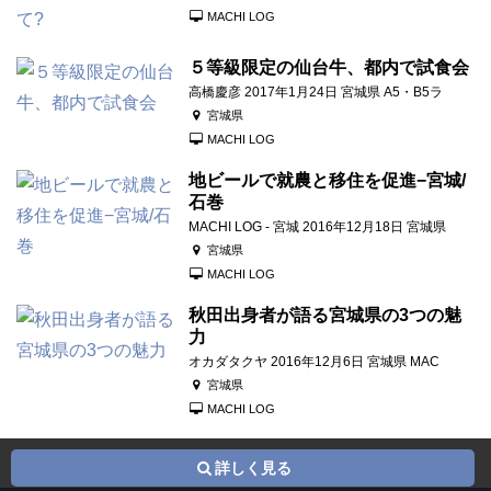
MACHI LOG
５等級限定の仙台牛、都内で試食会
高橋慶彦 2017年1月24日 宮城県 A5・B5ラ
宮城県
MACHI LOG
地ビールで就農と移住を促進−宮城/
石巻
MACHI LOG - 宮城 2016年12月18日 宮城県
宮城県
MACHI LOG
秋田出身者が語る宮城県の3つの魅
力
オカダタクヤ 2016年12月6日 宮城県 MAC
宮城県
MACHI LOG
詳しく見る