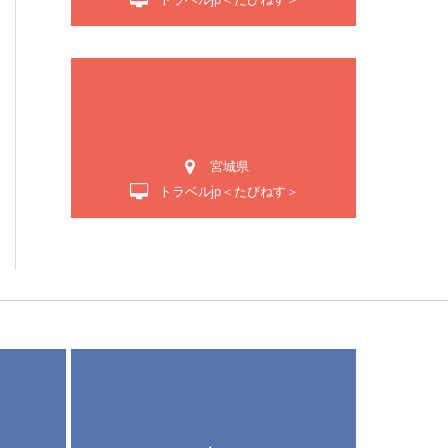
宮城県
トラベルjp＜たびねす＞