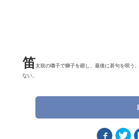
笛
太鼓の囃子で獅子を廻し、最後に甚句を唄う
ない。