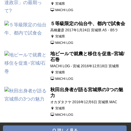
宮城県
MACHI LOG
５等級限定の仙台牛、都内で試食会
高橋慶彦 2017年1月24日 宮城県 A5・B5ラ
宮城県
MACHI LOG
地ビールで就農と移住を促進−宮城/
石巻
MACHI LOG - 宮城 2016年12月18日 宮城県
宮城県
MACHI LOG
秋田出身者が語る宮城県の3つの魅
力
オカダタクヤ 2016年12月6日 宮城県 MAC
宮城県
MACHI LOG
詳しく見る