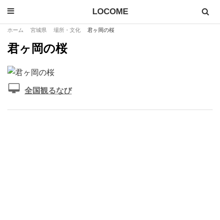
LOCOME
ホーム
宮城県
場所・文化
君ヶ岡の桜
君ヶ岡の桜
全国観るなび