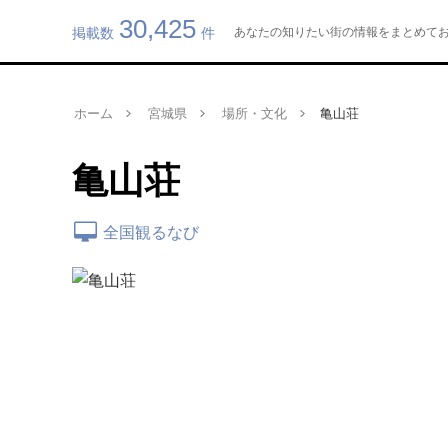
30,425
掲載数
件
あなたの知りたい街の情報をまとめてお届け
ホーム
宮城県
場所・文化
亀山荘
亀山荘
全国観るなび