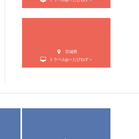
宮城県
トラベルjp＜たびねす＞