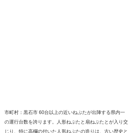
市町村：黒石市 60台以上の近いねぷたが出陣する県内一
の運行台数を誇ります。人形ねぷたと扇ねぷたとが入り交
じり、特に高欄の付いた人形ねぷたの造りは、古い歴史と