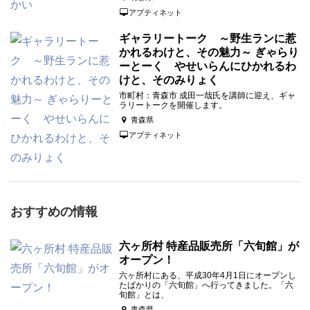
アプティネット
ギャラリートーク ～野生ランに惹
かれるわけと、その魅力～ ぎゃらり
ーとーく やせいらんにひかれるわ
けと、そのみりょく
市町村：青森市 成田一哉氏を講師に迎え、ギャ
ラリートークを開催します。
青森県
アプティネット
おすすめの情報
六ヶ所村 特産品販売所「六旬館」が
オープン！
六ヶ所村にある、平成30年4月1日にオープンし
たばかりの「六旬館」へ行ってきました。「六
旬館」とは、
青森県