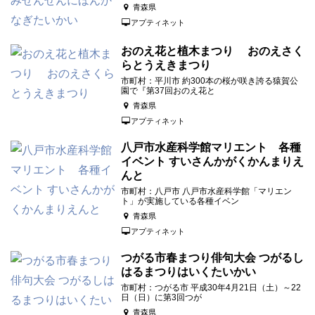
青森県
アプティネット
おのえ花と植木まつり おのえさく
らとうえきまつり
市町村：平川市 約300本の桜が咲き誇る猿賀公
園で『第37回おのえ花と
青森県
アプティネット
八戸市水産科学館マリエント 各種
イベント すいさんかがくかんまりえ
んと
市町村：八戸市 八戸市水産科学館「マリエン
ト」が実施している各種イベン
青森県
アプティネット
つがる市春まつり俳句大会 つがるし
はるまつりはいくたいかい
市町村：つがる市 平成30年4月21日（土）～22
日（日）に第3回つが
青森県