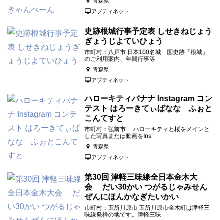
青森県
アプティネット
史跡根城行事予定表 しせきねじょう
ぎょうじよていひょう
市町村：八戸市 日本100名城 国史跡「根城」
のご利用案内、年間行事等
青森県
アプティネット
ハローキティバナナ Instagram コン
テスト はろーきてぃばなな ふぉと
こんてすと
市町村：弘前市 ハローキティと桜をメインと
した写真または動画をIns
青森県
アプティネット
第30回 津軽三味線全日本金木大
会 だい30かい つがるじゃみせん
ぜんにほんかなぎたいかい
市町村：五所川原市 五所川原市金木町は津軽三
味線発祥の地です。津軽三味