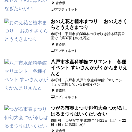
青森県
アプティネット
おのえ花と植木まつり おのえさく
らとうえきまつり
市町村：平川市 約300本の桜が咲き誇る猿賀公
園で『第37回おのえ花と
青森県
アプティネット
八戸市水産科学館マリエント 各種
イベント すいさんかがくかんまりえ
んと
市町村：八戸市 八戸市水産科学館「マリエン
ト」が実施している各種イベン
青森県
アプティネット
つがる市春まつり俳句大会 つがるし
はるまつりはいくたいかい
市町村：つがる市 平成30年4月21日（土）～22
日（日）に第3回つが
青森県