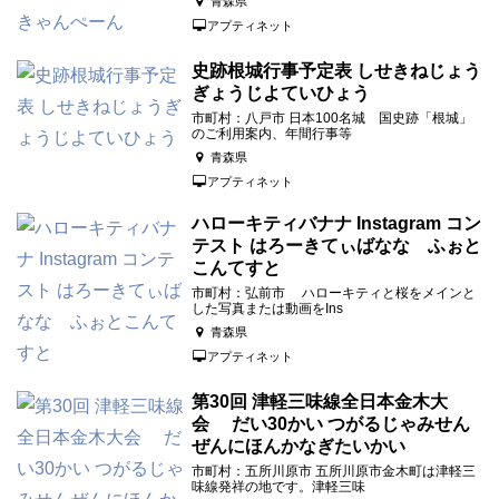
青森県
アプティネット
史跡根城行事予定表 しせきねじょう
ぎょうじよていひょう
市町村：八戸市 日本100名城 国史跡「根城」
のご利用案内、年間行事等
青森県
アプティネット
ハローキティバナナ Instagram コン
テスト はろーきてぃばなな ふぉと
こんてすと
市町村：弘前市 ハローキティと桜をメインと
した写真または動画をIns
青森県
アプティネット
第30回 津軽三味線全日本金木大
会 だい30かい つがるじゃみせん
ぜんにほんかなぎたいかい
市町村：五所川原市 五所川原市金木町は津軽三
味線発祥の地です。津軽三味