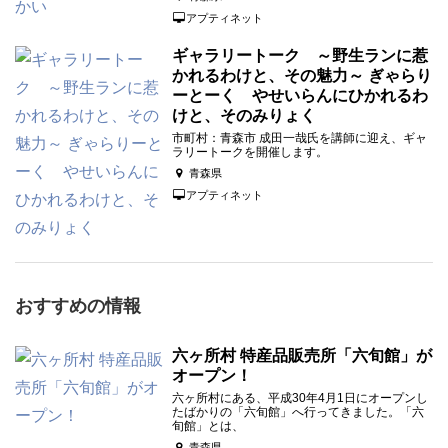
アプティネット
ギャラリートーク ～野生ランに惹
かれるわけと、その魅力～ ぎゃらり
ーとーく やせいらんにひかれるわ
けと、そのみりょく
市町村：青森市 成田一哉氏を講師に迎え、ギャ
ラリートークを開催します。
青森県
アプティネット
おすすめの情報
六ヶ所村 特産品販売所「六旬館」が
オープン！
六ヶ所村にある、平成30年4月1日にオープンし
たばかりの「六旬館」へ行ってきました。「六
旬館」とは、
青森県