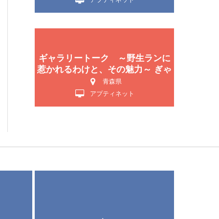
ギャラリートーク ～野生ランに
惹かれるわけと、その魅力～ ぎゃ
らりーとーく やせいらんにひか
青森県
れるわけと、そのみりょく
アプティネット