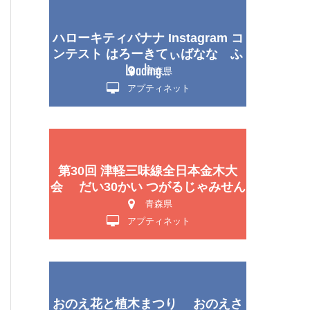
ハローキティバナナ Instagram コ
ンテスト はろーきてぃばなな ふ
ぉとこんてすと
青森県
アプティネット
第30回 津軽三味線全日本金木大
会 だい30かい つがるじゃみせん
ぜんにほんかなぎたいかい
青森県
アプティネット
おのえ花と植木まつり おのえさ