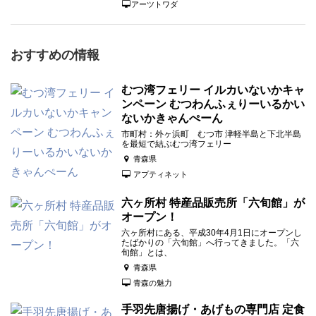
アーツトワダ
おすすめの情報
むつ湾フェリー イルカいないかキャ
ンペーン むつわんふぇりーいるかい
ないかきゃんぺーん
市町村：外ヶ浜町 むつ市 津軽半島と下北半島
を最短で結ぶむつ湾フェリー
青森県
アプティネット
六ヶ所村 特産品販売所「六旬館」が
オープン！
六ヶ所村にある、平成30年4月1日にオープンし
たばかりの「六旬館」へ行ってきました。「六
旬館」とは、
青森県
青森の魅力
手羽先唐揚げ・あげもの専門店 定食