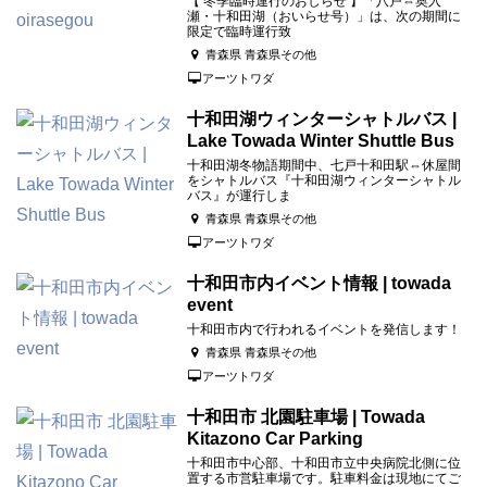
【 冬季臨時運行のおしらせ 】「八戸⇔奥入
瀬・十和田湖（おいらせ号）」は、次の期間に
限定で臨時運行致
青森県 青森県その他
アーツトワダ
十和田湖ウィンターシャトルバス |
Lake Towada Winter Shuttle Bus
十和田湖冬物語期間中、七戸十和田駅⇔休屋間
をシャトルバス『十和田湖ウィンターシャトル
バス』が運行しま
青森県 青森県その他
アーツトワダ
十和田市内イベント情報 | towada
event
十和田市内で行われるイベントを発信します！
青森県 青森県その他
アーツトワダ
十和田市 北園駐車場 | Towada
Kitazono Car Parking
十和田市中心部、十和田市立中央病院北側に位
置する市営駐車場です。駐車料金は現地にてご