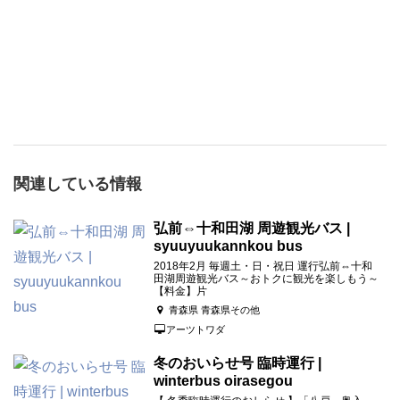
関連している情報
弘前⇔十和田湖 周遊観光バス |
syuuyuukannkou bus
2018年2月 毎週土・日・祝日 運行弘前⇔十和
田湖周遊観光バス～おトクに観光を楽しもう～
【料金】片
青森県 青森県その他
アーツトワダ
冬のおいらせ号 臨時運行 |
winterbus oirasegou