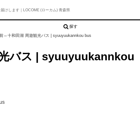
します｜LOCOME (ローカム) 青森県
探す
前⇔十和田湖 周遊観光バス | syuuyuukannkou bus
 | syuuyuukannkou