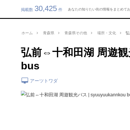
30,425
掲載数
件
あなたの知りたい街の情報をまとめてお届け
ホーム
青森県
青森県その他
場所・文化
弘
弘前⇔十和田湖 周遊観光バス
bus
アーツトワダ