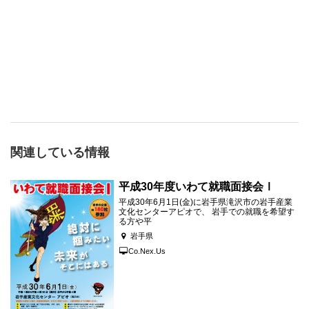
関連している情報
平成30年度いわて就職面接会Ⅰ
平成30年6月1日(金)に岩手県滝沢市の岩手産業
文化センターアピオで、 岩手での就職を希望す
る方や平
岩手県
Co.Nex.Us