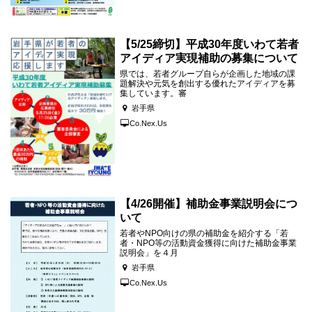
【5/25締切】平成30年度いわて若者
アイディア実現補助の募集について
県では、若者グループ自らが企画した地域の課
題解決や元気を創出する優れたアイディアを募
集しています。審
岩手県
Co.Nex.Us
【4/26開催】補助金事業説明会につ
いて
若者やNPO向けの県の補助金を紹介する「若
者・NPO等の活動資金獲得に向けた補助金事業
説明会」を４月
岩手県
Co.Nex.Us