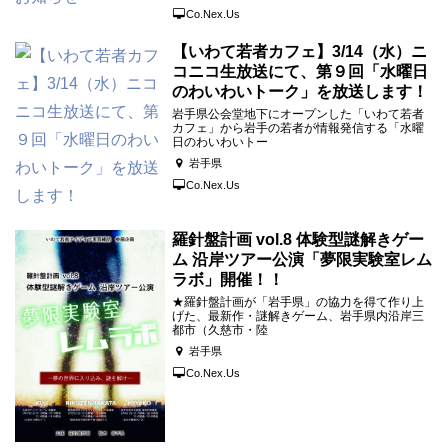
Co.Nex.Us
【いわて若者カフェ】3/14（水）ニ
コニコ生放送にて、第９回「水曜日
のわいわいトーク」を放送します！
岩手県公会堂地下にオープンした「いわて若者
カフェ」から岩手の若者が情報発信する「水曜
日のわいわいトー
岩手県
Co.Nex.Us
羅針盤計画 vol.8 体験型謎解きゲー
ム 沿岸ツアー公演「夢限実験室レム
ラボ」開催！！
★羅針盤計画が「岩手県」の協力を得て作り上
げた、最新作・謎解きゲーム、岩手県内沿岸三
都市（久慈市・陸
岩手県
Co.Nex.Us