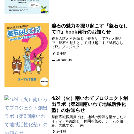
釜石の魅力を掘り起こす『釜石なし
て!?』book発行のお知らせ
釜石の謎と不思議を『釜石なして!?』と呼ん
で、釜石の魅力として掘り起こす『釜石なし
て!?』プロジェク
岩手県
Co.Nex.Us
4/24（火）南いわてプロジェクト創
出ラボ（第2回南いわて地域活性化
塾）のお知らせ
県南広域振興局では、地域の資源を活かしたア
イディアを結集し、仲間を集め、チームを組
み、実践する、「南
岩手県