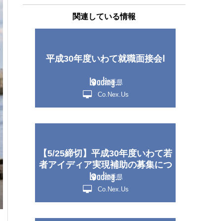
関連している情報
平成30年度いわて就職面接会Ⅰ
岩手県
Co.Nex.Us
【5/25締切】平成30年度いわて若
者アイディア実現補助の募集につ
いて
岩手県
Co.Nex.Us