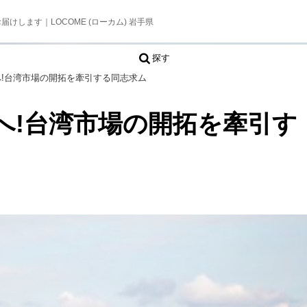
します｜LOCOME (ローカム) 岩手県
探す
!台湾市場の開拓を牽引する同志求ム
へ!台湾市場の開拓を牽引す