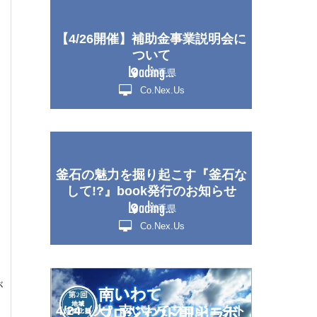
【4/26開催】補助金事業説明会に
ついて
岩手県
Co.Nex.Us
釜石の魅力を掘り起こす『釜石な
して!?』book発行のお知らせ
岩手県
Co.Nex.Us
が
4/24（火）南いわてプロジェクト