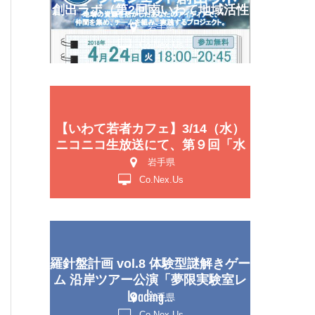
創出ラボ（第2回南いわて地域活性
化塾）のお知らせ
岩手県
Co.Nex.Us
【いわて若者カフェ】3/14（水）
ニコニコ生放送にて、第９回「水
曜日のわいわいトーク」を放送し
岩手県
ます！
Co.Nex.Us
羅針盤計画 vol.8 体験型謎解きゲー
ム 沿岸ツアー公演「夢限実験室レ
ムラボ」開催！！
岩手県
Co.Nex.Us