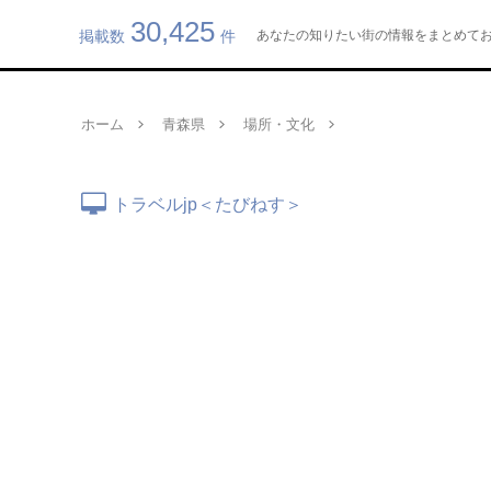
30,425
掲載数
件
あなたの知りたい街の情報をまとめてお届け
ホーム
青森県
場所・文化
トラベルjp＜たびねす＞