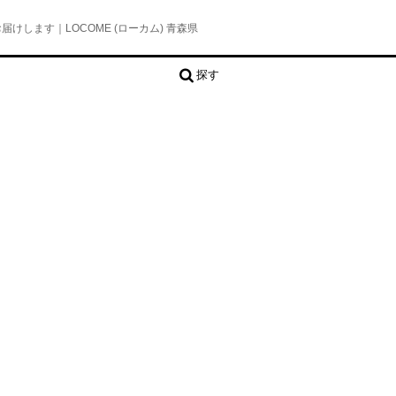
します｜LOCOME (ローカム) 青森県
探す