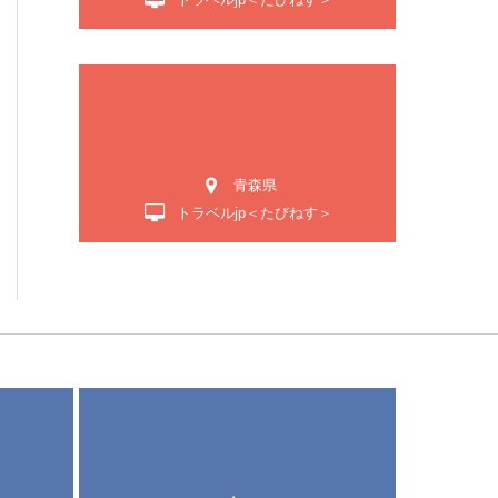
青森県
トラベルjp＜たびねす＞