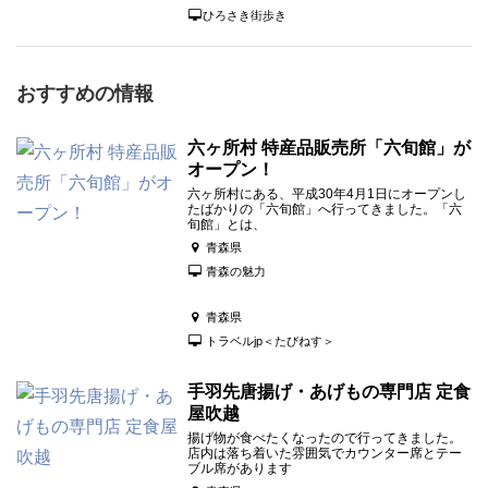
ひろさき街歩き
おすすめの情報
六ヶ所村 特産品販売所「六旬館」が
オープン！
六ヶ所村にある、平成30年4月1日にオープンし
たばかりの「六旬館」へ行ってきました。「六
旬館」とは、
青森県
青森の魅力
青森県
トラベルjp＜たびねす＞
手羽先唐揚げ・あげもの専門店 定食
屋吹越
揚げ物が食べたくなったので行ってきました。
店内は落ち着いた雰囲気でカウンター席とテー
ブル席があります