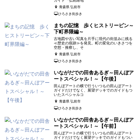
ガイド「弘前路地
青森県 弘前市
ひろさき街歩き
まちの記憶 歩くヒストリーピン～
下町界隈編～
古地図や古い写真を片手に現代の街並みに残る
≪歴史の痕跡≫を発見。町の変化のいきさつを
空想・推察し、そ
青森県 弘前市
ひろさき街歩き
いながだでの田舎あるぎ～田んぼア
ートスペシャル！～【午後】
田んぼアートの横で行ういつもの田んぼアート
ガイドだけでなく、展望デッキでのガイドもつ
いたスペシャルコ
青森県 弘前市
ひろさき街歩き
いなかだでの田舎あるぎ～田んぼア
ートスペシャル！～【午前】
田んぼアートの横で行ういつもの田んぼアート
ガイドだけでなく展望デッキでのガイドもつい