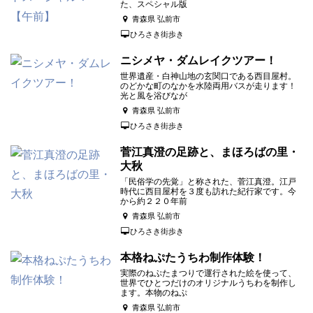
た、スペシャル版
青森県 弘前市
ひろさき街歩き
ニシメヤ・ダムレイクツアー！
世界遺産・白神山地の玄関口である西目屋村。
のどかな町のなかを水陸両用バスが走ります！
光と風を浴びなが
青森県 弘前市
ひろさき街歩き
菅江真澄の足跡と、まほろばの里・
大秋
「民俗学の先覚」と称された、菅江真澄。江戸
時代に西目屋村を３度も訪れた紀行家です。今
から約２２０年前
青森県 弘前市
ひろさき街歩き
本格ねぷたうちわ制作体験！
実際のねぷたまつりで運行された絵を使って、
世界でひとつだけのオリジナルうちわを制作し
ます。本物のねぷ
青森県 弘前市