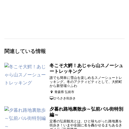
関連している情報
冬こそ大鰐！あじゃら山スノーシュ
ートレッキング
誰でも簡単に雪山を楽しめるスノーシュートレ
ッキング。冬のアクティビティとして、大鰐町
から新登場☆ふわ
青森県 弘前市
ひろさき街歩き
夕暮れ路地裏散歩～弘前バル街特別
編～
定番の弘前観光とは、ひと味ちがった路地裏を
街歩き！いまや全国に名を轟かせるまちあるき