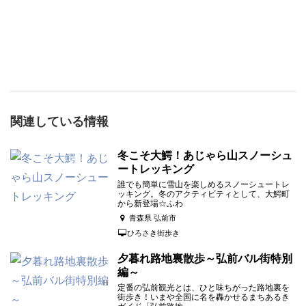
関連している情報
冬こそ大鰐！あじゃら山スノーシュ
ートレッキング
誰でも簡単に雪山を楽しめるスノーシュートレ
ッキング。冬のアクティビティとして、大鰐町
から新登場☆ふわ
青森県 弘前市
ひろさき街歩き
夕暮れ路地裏散歩～弘前バル街特別
編～
定番の弘前観光とは、ひと味ちがった路地裏を
街歩き！いまや全国に名を轟かせるまちあるき