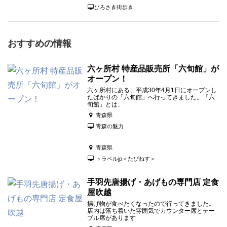
ひろさき街歩き
おすすめの情報
六ヶ所村 特産品販売所「六旬館」が
オープン！
六ヶ所村にある、平成30年4月1日にオープンし
たばかりの「六旬館」へ行ってきました。「六
旬館」とは、
青森県
青森の魅力
青森県
トラベルjp＜たびねす＞
手羽先唐揚げ・あげもの専門店 定食
屋吹越
揚げ物が食べたくなったので行ってきました。
店内は落ち着いた雰囲気でカウンター席とテー
ブル席があります