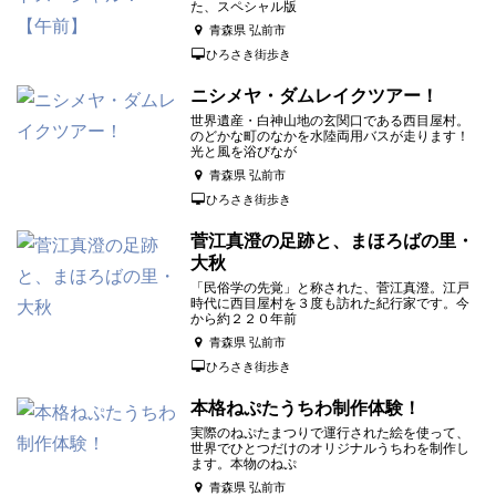
た、スペシャル版
青森県 弘前市
ひろさき街歩き
ニシメヤ・ダムレイクツアー！
世界遺産・白神山地の玄関口である西目屋村。
のどかな町のなかを水陸両用バスが走ります！
光と風を浴びなが
青森県 弘前市
ひろさき街歩き
菅江真澄の足跡と、まほろばの里・
大秋
「民俗学の先覚」と称された、菅江真澄。江戸
時代に西目屋村を３度も訪れた紀行家です。今
から約２２０年前
青森県 弘前市
ひろさき街歩き
本格ねぷたうちわ制作体験！
実際のねぷたまつりで運行された絵を使って、
世界でひとつだけのオリジナルうちわを制作し
ます。本物のねぷ
青森県 弘前市