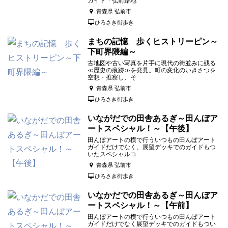
ガイド「弘前路地
青森県 弘前市
ひろさき街歩き
まちの記憶 歩くヒストリーピン～
下町界隈編～
古地図や古い写真を片手に現代の街並みに残る
≪歴史の痕跡≫を発見。町の変化のいきさつを
空想・推察し、そ
青森県 弘前市
ひろさき街歩き
いながだでの田舎あるぎ～田んぼア
ートスペシャル！～【午後】
田んぼアートの横で行ういつもの田んぼアート
ガイドだけでなく、展望デッキでのガイドもつ
いたスペシャルコ
青森県 弘前市
ひろさき街歩き
いなかだでの田舎あるぎ～田んぼア
ートスペシャル！～【午前】
田んぼアートの横で行ういつもの田んぼアート
ガイドだけでなく展望デッキでのガイドもつい