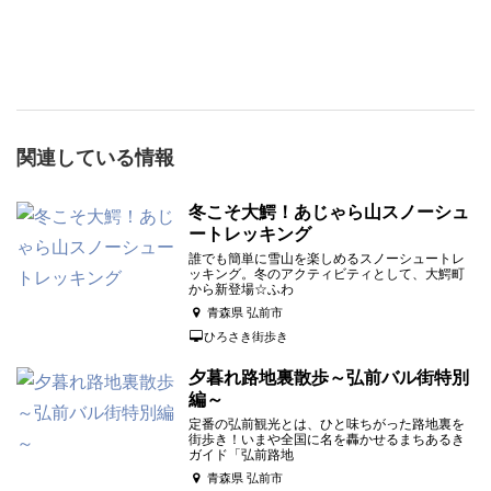
関連している情報
冬こそ大鰐！あじゃら山スノーシュ
ートレッキング
誰でも簡単に雪山を楽しめるスノーシュートレ
ッキング。冬のアクティビティとして、大鰐町
から新登場☆ふわ
青森県 弘前市
ひろさき街歩き
夕暮れ路地裏散歩～弘前バル街特別
編～
定番の弘前観光とは、ひと味ちがった路地裏を
街歩き！いまや全国に名を轟かせるまちあるき
ガイド「弘前路地
青森県 弘前市