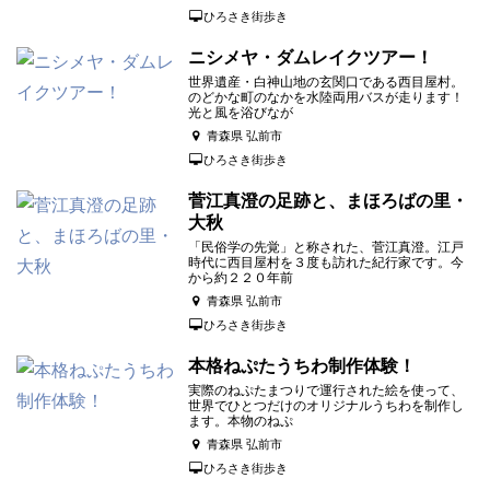
ひろさき街歩き
ニシメヤ・ダムレイクツアー！
世界遺産・白神山地の玄関口である西目屋村。
のどかな町のなかを水陸両用バスが走ります！
光と風を浴びなが
青森県 弘前市
ひろさき街歩き
菅江真澄の足跡と、まほろばの里・
大秋
「民俗学の先覚」と称された、菅江真澄。江戸
時代に西目屋村を３度も訪れた紀行家です。今
から約２２０年前
青森県 弘前市
ひろさき街歩き
本格ねぷたうちわ制作体験！
実際のねぷたまつりで運行された絵を使って、
世界でひとつだけのオリジナルうちわを制作し
ます。本物のねぷ
青森県 弘前市
ひろさき街歩き