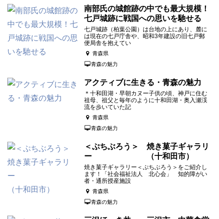
南部氏の城館跡の中でも最大規模！
七戸城跡に戦国への思いを馳せる
七戸城跡（柏葉公園）は台地の上にあり、麓に
は現在の七戸庁舎や、昭和3年建設の旧七戸郵
便局舎を抱えてい
青森県
青森の魅力
アクティブに生きる・青森の魅力
＊十和田湖・早朝カヌー子供の頃、神戸に住む
祖母、祖父と毎年のように十和田湖・奥入瀬渓
流を歩いていた記
青森県
青森の魅力
＜ぷちぶろう＞ 焼き菓子ギャラリ
ー （十和田市）
焼き菓子ギャラリー＜ぷちぶろう＞をご紹介し
ます！「社会福祉法人 北心会」 知的障がい
者・通所授産施設
青森県
青森の魅力