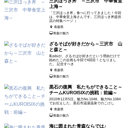
三沢ほっき丼 ～三沢市 中華食堂
上海～
「三沢ほっき丼」食べに行ってきました！今回
は、中華食堂上海さんです。三沢ほっき丼提供
店の特集ページ（
青森県
青森の魅力
ざるそばが好きだから～三沢市 山
と森と～
私sduが、ざるそばが好きだという理由だけで
始めたこの企画も今回で4回目！となりまし
た。 記念すべき
青森県
青森の魅力
黒石の復興 私たちができること～
チームKUROISIXの挑戦：前編～
2010年12月5日。魅力No.1048、魅力No.1084
でお伝えした、黒石市温湯温泉でのこけし
青森県
青森の魅力
海に囲まれた青森ならでは♪