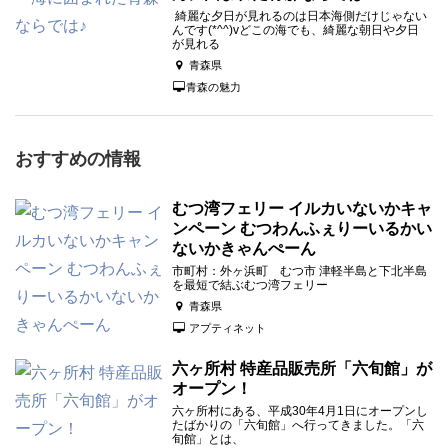
綺麗な夕日が見れるのは日本海側だけじゃない
んです(*^^)vどこの海でも、綺麗な朝日や夕日
が見れる
青森県
青森の魅力
おすすめの情報
むつ湾フェリー イルカいないかキャ
ンペーン むつわんふぇりーいるかい
ないかきゃんぺーん
市町村：外ヶ浜町 むつ市 津軽半島と下北半島
を最短で結ぶむつ湾フェリー
青森県
アプティネット
六ヶ所村 特産品販売所「六旬館」が
オープン！
六ヶ所村にある、平成30年4月1日にオープンし
たばかりの「六旬館」へ行ってきました。「六
旬館」とは、