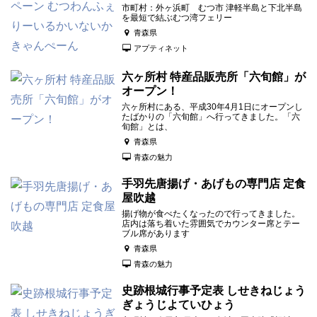
市町村：外ヶ浜町 むつ市 津軽半島と下北半島
を最短で結ぶむつ湾フェリー
青森県
アプティネット
六ヶ所村 特産品販売所「六旬館」が
オープン！
六ヶ所村にある、平成30年4月1日にオープンし
たばかりの「六旬館」へ行ってきました。「六
旬館」とは、
青森県
青森の魅力
手羽先唐揚げ・あげもの専門店 定食
屋吹越
揚げ物が食べたくなったので行ってきました。
店内は落ち着いた雰囲気でカウンター席とテー
ブル席があります
青森県
青森の魅力
史跡根城行事予定表 しせきねじょう
ぎょうじよていひょう