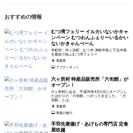
おすすめの情報
むつ湾フェリー イルカいないかキャ
ンペーン むつわんふぇりーいるかい
ないかきゃんぺーん
市町村：外ヶ浜町 むつ市 津軽半島と下北半島
を最短で結ぶむつ湾フェリー
青森県
アプティネット
六ヶ所村 特産品販売所「六旬館」が
オープン！
六ヶ所村にある、平成30年4月1日にオープンし
たばかりの「六旬館」へ行ってきました。「六
旬館」とは、
青森県
青森の魅力
手羽先唐揚げ・あげもの専門店 定食
屋吹越