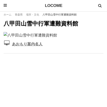
LOCOME
ホーム
青森県
場所・文化
八甲田山雪中行軍遭難資料館
八甲田山雪中行軍遭難資料館
あおもり案内名人