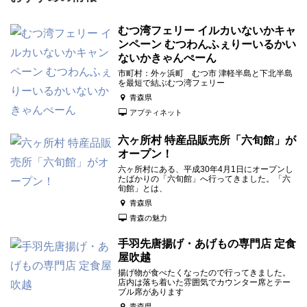
むつ湾フェリー イルカいないかキャ
ンペーン むつわんふぇりーいるかい
ないかきゃんぺーん
市町村：外ヶ浜町 むつ市 津軽半島と下北半島
を最短で結ぶむつ湾フェリー
青森県
アプティネット
六ヶ所村 特産品販売所「六旬館」が
オープン！
六ヶ所村にある、平成30年4月1日にオープンし
たばかりの「六旬館」へ行ってきました。「六
旬館」とは、
青森県
青森の魅力
手羽先唐揚げ・あげもの専門店 定食
屋吹越
揚げ物が食べたくなったので行ってきました。
店内は落ち着いた雰囲気でカウンター席とテー
ブル席があります
青森県