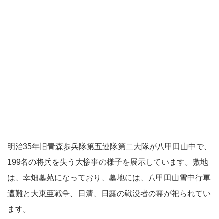
明治35年旧青森歩兵隊第五連隊第二大隊が八甲田山中で、
199名の将兵を失う大惨事の様子を展示しています。敷地
は、幸畑墓苑になっており、墓地には、八甲田山雪中行軍
遭難と大東亜戦争、日清、日露の戦没者の霊が祀られてい
ます。