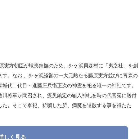
藤原実方朝臣が蝦夷鎮撫のため、外ケ浜貝森村に「夷之社」を創
ます。なお 、外ヶ浜経営の一大元勲たる藤原実方並びに青森の
森城代二代目・進藤庄兵衛正次の神霊を祀る唯一の神社です。
徳川将軍が聞召され、疫災鎮定の箱入神札を時の代官宛に送付
した。そこで奉祀、祈願した所、病魔を退散する事を得たた
詳しく見る