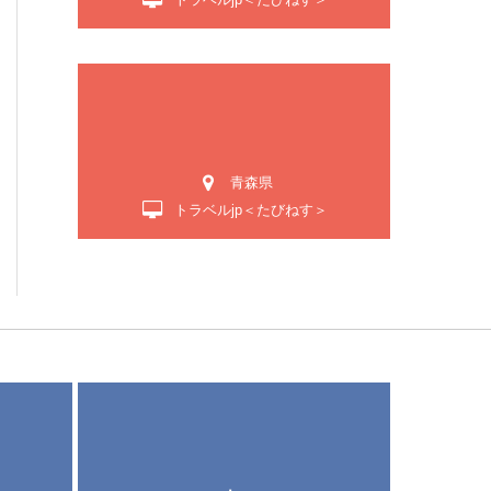
青森県
トラベルjp＜たびねす＞