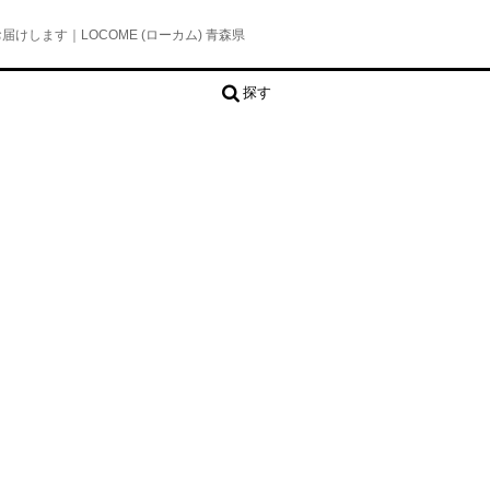
します｜LOCOME (ローカム) 青森県
探す