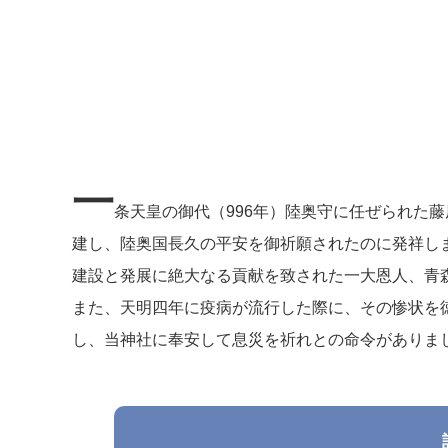
一
条天皇の御代（996年）陸奥守に任ぜられた
建し、陸奥国長久の平安を御祈願されたのに発祥し
建設と発展に絶大なる貢献を致された一大恩人、青
また、天明四年に疫病が流行した際に、その惨状を
し、当神社に奉安して息災を祈れとの命令がありま