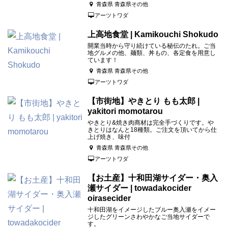
青森県 青森県その他
アーツトワダ
上高地食堂 | Kamikouchi Shokudo
開業当時から守り続けている秘伝のたれ。ご当
地グルメの他、麺類、丼もの、各定食を用意し
ています！
青森県 青森県その他
アーツトワダ
【市街地】やきとり もも太郎 |
yakitori momotarou
やきとり&焼き肉商材は完全手づくりです。や
きとりはなんと18種類。ご注文を頂いてから仕
上げ焼き、味付
青森県 青森県その他
アーツトワダ
【お土産】十和田湖サイダー・奥入
瀬サイダー | towadakocider
oirasecider
十和田湖をイメージしたブルー奥入瀬をイメー
ジしたグリーンさわやかなご当地サイダーで
す。