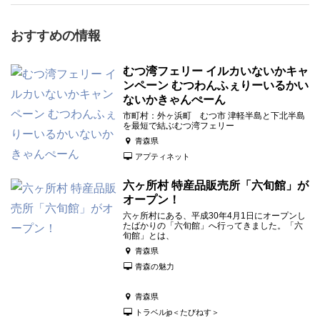
おすすめの情報
むつ湾フェリー イルカいないかキャ
ンペーン むつわんふぇりーいるかい
ないかきゃんぺーん
市町村：外ヶ浜町 むつ市 津軽半島と下北半島
を最短で結ぶむつ湾フェリー
青森県
アプティネット
六ヶ所村 特産品販売所「六旬館」が
オープン！
六ヶ所村にある、平成30年4月1日にオープンし
たばかりの「六旬館」へ行ってきました。「六
旬館」とは、
青森県
青森の魅力
青森県
トラベルjp＜たびねす＞