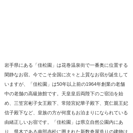
岩手県にある「佳松園」は花巻温泉街で一番奥に位置する
閑静なお宿。今でこそ全国に次々と上質なお宿が誕生して
いますが、「佳松園」は50年以上前の1964年創業の老舗
中の老舗の高級旅館です。天皇皇后両陛下のご宿泊を始
め、三笠宮彬子女王殿下、常陸宮妃華子殿下、寛仁親王妃
信子殿下など、皇族の方が何度もお泊まりになられている
由緒正しいお宿です。「佳松園」は県立自然公園内にあ
り、県木である南部赤松に囲まれた新数奇屋造りの建物は