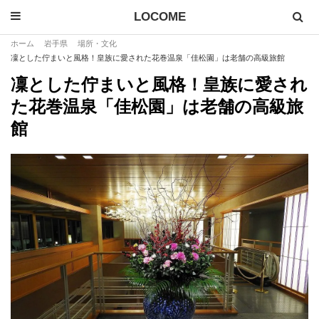
LOCOME
ホーム
岩手県
場所・文化
凜とした佇まいと風格！皇族に愛された花巻温泉「佳松園」は老舗の高級旅館
凜とした佇まいと風格！皇族に愛され
た花巻温泉「佳松園」は老舗の高級旅
館