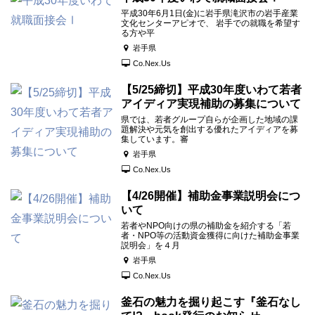
平成30年6月1日(金)に岩手県滝沢市の岩手産業
文化センターアピオで、 岩手での就職を希望す
る方や平
岩手県
Co.Nex.Us
【5/25締切】平成30年度いわて若者
アイディア実現補助の募集について
県では、若者グループ自らが企画した地域の課
題解決や元気を創出する優れたアイディアを募
集しています。審
岩手県
Co.Nex.Us
【4/26開催】補助金事業説明会につ
いて
若者やNPO向けの県の補助金を紹介する「若
者・NPO等の活動資金獲得に向けた補助金事業
説明会」を４月
岩手県
Co.Nex.Us
釜石の魅力を掘り起こす『釜石なし