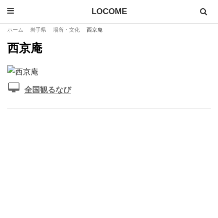
LOCOME
ホーム
岩手県
場所・文化
西京庵
西京庵
全国観るなび