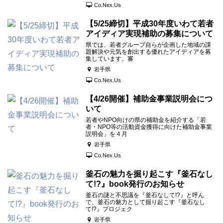
Co.Nex.Us
【5/25締切】平成30年度いわて若者
アイディア実現補助の募集について
県では、若者グループ自らが企画した地域の課
題解決や元気を創出する優れたアイディアを募
集しています。審
岩手県
Co.Nex.Us
【4/26開催】補助金事業説明会につ
いて
若者やNPO向けの県の補助金を紹介する「若
者・NPO等の活動資金獲得に向けた補助金事業
説明会」を４月
岩手県
Co.Nex.Us
釜石の魅力を掘り起こす『釜石なし
て!?』book発行のお知らせ
釜石の謎と不思議を『釜石なして!?』と呼ん
で、釜石の魅力として掘り起こす『釜石なし
て!?』プロジェク
岩手県