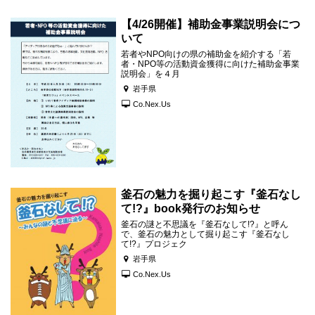
【4/26開催】補助金事業説明会につ
いて
若者やNPO向けの県の補助金を紹介する「若
者・NPO等の活動資金獲得に向けた補助金事業
説明会」を４月
岩手県
Co.Nex.Us
釜石の魅力を掘り起こす『釜石なし
て!?』book発行のお知らせ
釜石の謎と不思議を『釜石なして!?』と呼ん
で、釜石の魅力として掘り起こす『釜石なし
て!?』プロジェク
岩手県
Co.Nex.Us