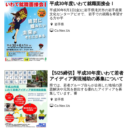
平成30年度いわて就職面接会Ⅰ
平成30年6月1日(金)に岩手県滝沢市の岩手産業
文化センターアピオで、 岩手での就職を希望す
る方や平
岩手県
Co.Nex.Us
【5/25締切】平成30年度いわて若者
アイディア実現補助の募集について
県では、若者グループ自らが企画した地域の課
題解決や元気を創出する優れたアイディアを募
集しています。審
岩手県
Co.Nex.Us