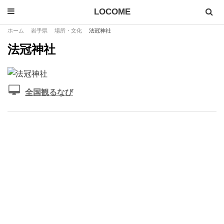
LOCOME
ホーム
岩手県
場所・文化
法冠神社
法冠神社
全国観るなび