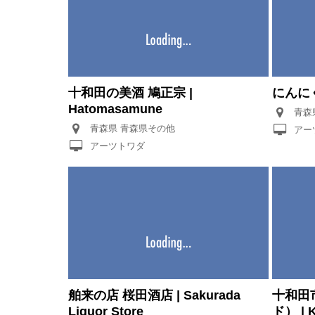
十和田の美酒 鳩正宗 |
にんにく 
Hatomasamune
青森県 青森県その他
アー
アーツトワダ
舶来の店 桜田酒店 | Sakurada
十和田
Liquor Store
ド） | 