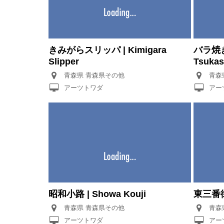
きみがらスリッパ | Kimigara
バラ焼き
Slipper
Tsukas
青森県 青森県その他
アーツトワダ
アー
昭和小路 | Showa Kouji
東三番街 |
青森県 青森県その他
アーツトワダ
アー