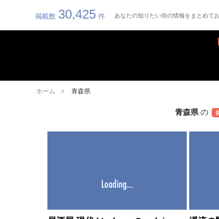
30,425
掲載数
件
ホーム
青森県
青森県
の