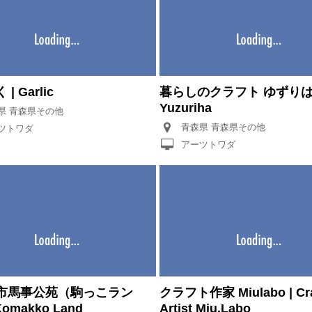
| Garlic
暮らしのクラフト ゆずりは 
Yuzuriha
青森県 青森県その他
青森県 青森県その他
ツトワダ
アーツトワダ
市馬事公苑（駒っこラン
クラフト作家 Miulabo | Cra
Komakko Land
Artist Miu.Labo